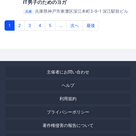
IT男子のためのヨガ
兵庫県神戸市東灘区深江本町3-9-1 深江駅前ビル
兵庫
201
Nilquebe（ニルキューブ）
1
2
3
4
5
...
次へ
最後
主催者にお問い合わせ
ヘルプ
利用規約
プライバシーポリシー
著作権侵害の報告について