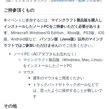
（絵：ミノオカリョウスケ：
balsaanimals
・
図美ラボ
主宰）
ご持参頂くもの
本イベントに参加するには、
マインクラフト製品版を購入し
インストールしたノートPCをご持参いただく必要がありま
す
。Minecraft Windows10 Edition、Xbox版、PS3版、iOS
版、Android版など、
パソコン版（Java版）以外のマインク
ラフトではご参加いただけません
のでご注意ください。
ノートPC（ACアダプタもお忘れなく）
マインクラフト
製品版（Windows, Mac, Linux）
をインストールしたノートPC
マウス
通常のマウスをご用意ください
トラックパッドやトラックボールなどで
は、思ったように操作することが難しいで
す
その他