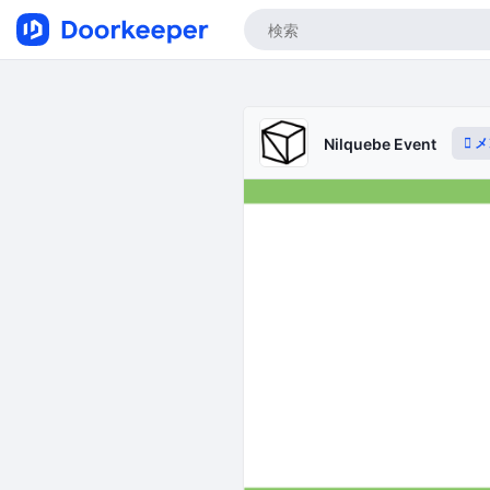
メ
Nilquebe Event