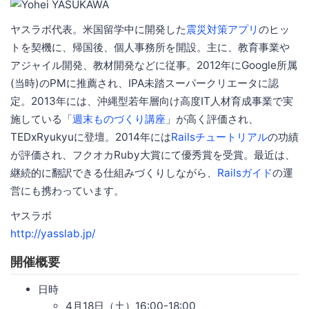
ヤスラボ代表。米国留学中に開発した
震災対策アプリ
のヒッ
トを契機に、帰国後、個人事務所を開設。主に、教育事業や
アジャイル開発、教材開発などに従事。2012年にGoogle所属
(当時)のPMに推薦され、IPA未踏スーパークリエータに認
定。2013年には、沖縄型若年層向け高度IT人材育成事業で実
施している「
週末ものづくり講座
」が高く評価され、
TEDxRyukyuに登壇。2014年には
Railsチュートリアル
の功績
が評価され、フクオカRuby大賞にて優秀賞を受賞。最近は、
継続的に翻訳できる仕組みづくりしながら、
Railsガイド
の運
営にも携わっています。
ヤスラボ
http://yasslab.jp/
開催概要
日時
4月18日（土）16:00-18:00