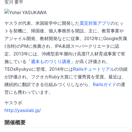
安川 要平
ヤスラボ代表。米国留学中に開発した
震災対策アプリ
のヒッ
トを契機に、帰国後、個人事務所を開設。主に、教育事業や
アジャイル開発、教材開発などに従事。2012年にGoogle所属
(当時)のPMに推薦され、IPA未踏スーパークリエータに認
定。2013年には、沖縄型若年層向け高度IT人材育成事業で実
施している「
週末ものづくり講座
」が高く評価され、
TEDxRyukyuに登壇。2014年には
Railsチュートリアル
の功績
が評価され、フクオカRuby大賞にて優秀賞を受賞。最近は、
継続的に翻訳できる仕組みづくりしながら、
Railsガイド
の運
営にも携わっています。
ヤスラボ
http://yasslab.jp/
開催概要